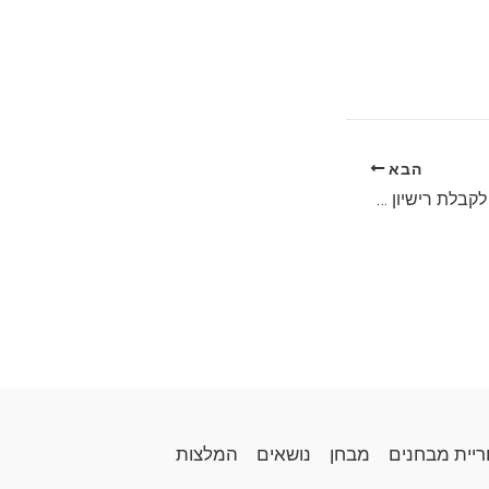
הבא
מועדי הבחינות בחשמל לקבלת רישיון חשמלאי-מהנדס, חשמלאי-הנדסאי, וחשמלאי-טכנאי לשנת 2023
ריית מבחנים
מבחן
נושאים
המלצות