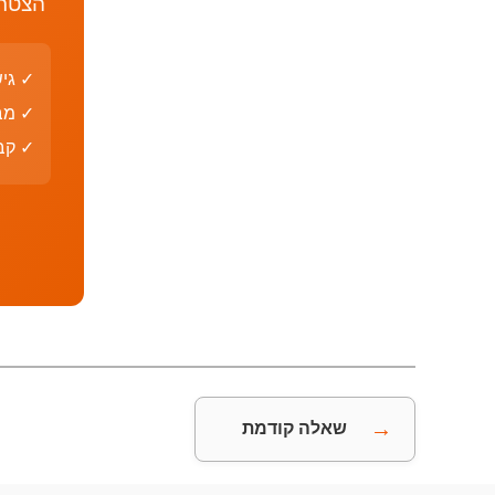
הצטרף
✓ גי
✓ מב
✓ קבצי PDF עם פת
→
שאלה קודמת