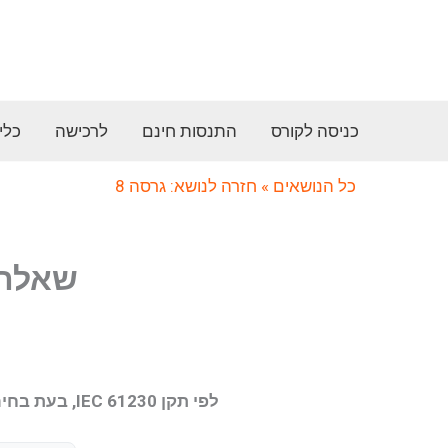
ילוג
תוכן
כניסה לקורס
התנסות חינם
לרכישה
כלי
כל הנושאים
» חזרה לנושא: גרסה 8
שאלה מס׳ 1058
לפי תקן 61230 IEC, בעת בחירת שטח החתך של מוליך הקיצור (מקצר מטלטל) למסדר מתח גבוה, הקריטריון הקובע הוא: