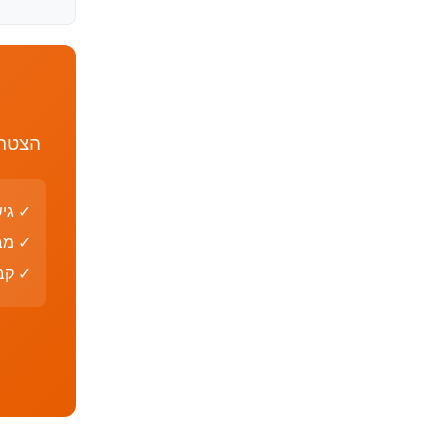
הצטרף
✓ גי
✓ מב
✓ קבצי PDF עם פת