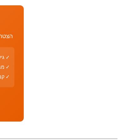
הצטרף
✓ גי
✓ מב
✓ קבצי PDF עם פת