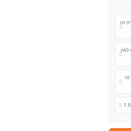
ה זה
🔒
לאין
🔒
זה
🔒
🔒