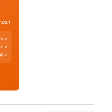
הצטרף
✓ גי
✓ מב
✓ קבצי PDF עם פת