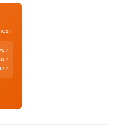
הצטרף
✓ גי
✓ מב
✓ קבצי PDF עם פת