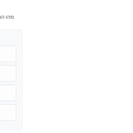
מהו המרחק המזערי A ש