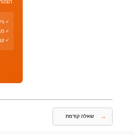
הצטרף
✓ גי
✓ מב
✓ קבצי PDF עם פת
→
שאלה קודמת