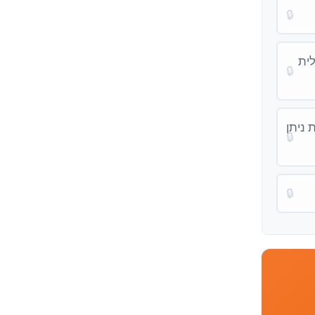
🔒
לית
🔒
 ניתן
🔒
🔒