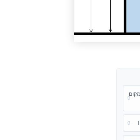
מקום
🔒
🔒