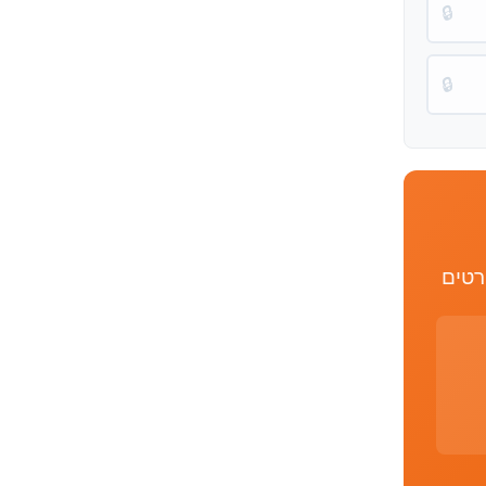
🔒
🔒
רטים