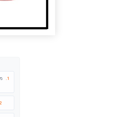
1.
מו
2.