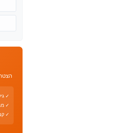
הצטרף
✓ גי
✓ מב
✓ קבצי PDF עם פת