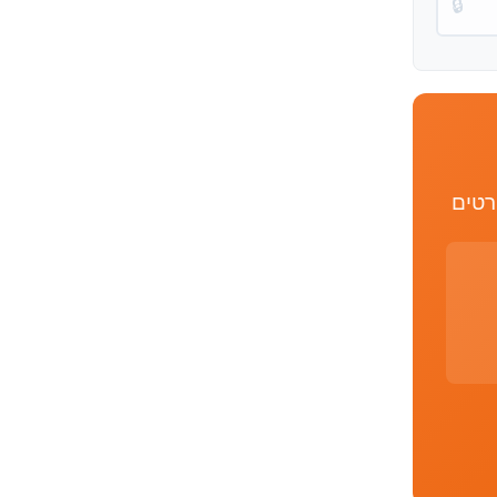
🔒
רטים