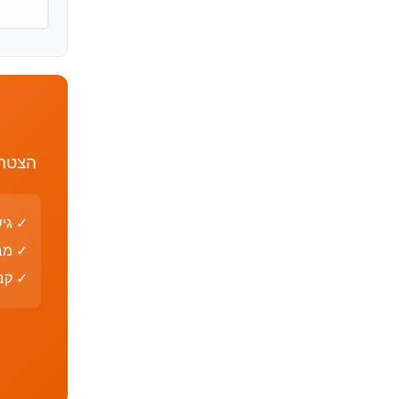
הצטרף
✓ גי
✓ מב
✓ קבצי PDF עם פת