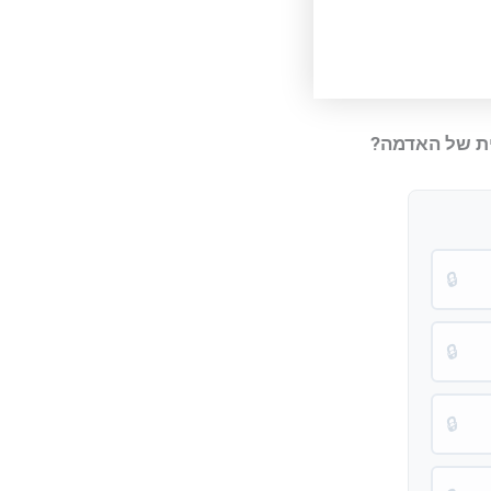
לית של האדמה?
🔒
🔒
🔒