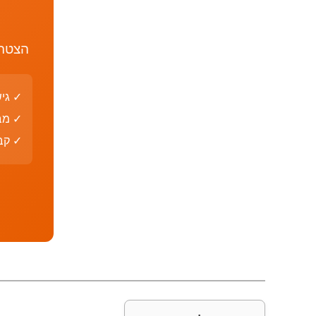
הצטרף
✓ גי
✓ מב
✓ קבצי PDF עם פת