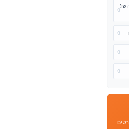
 של
🔒
.
🔒
🔒
🔒
רטים