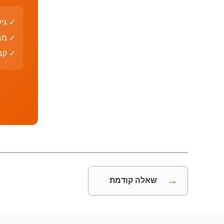
✓ גי
✓ מב
✓ קבצי PDF עם פת
→
שאלה קודמת