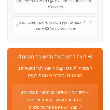
של 63 אמפר ובתנאי שיותקן במעגל גם מפסק מגן
🔒
לזרם דלף.
4.
4 .אסור להתקין מעגל סופי תלת מופעי בזרם
🔒
עבודה העולה על 50 אמפר.
🎯 רוצה לראות את התשובה הנכונה?
הצטרף לקורס וקבל גישה לכל השאלות,
מבחנים והסברים המפורטים
✓ גישה לכל השאלות עם הסברים מפורטים
✓ מבחנים ומעקב אחר התקדמות
✓ קבצי PDF עם פתרונות מלאים