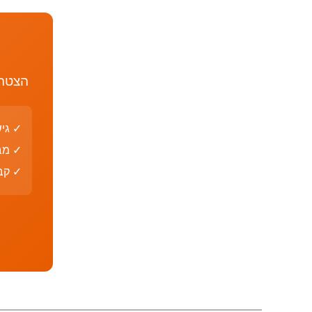
הצטרף
✓ גי
✓ מב
✓ קבצי PDF עם פת