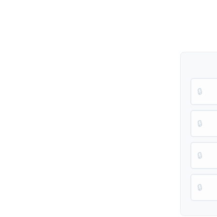
🔒
🔒
🔒
🔒