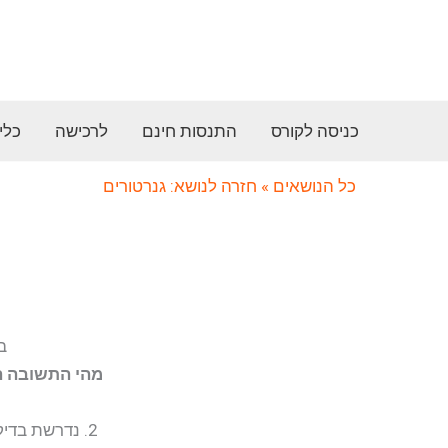
ילוג
תוכן
כניסה לקורס
התנסות חינם
לרכישה
כלי
כל הנושאים
» חזרה לנושא: גנרטורים
ב
מהי התשובה ה
2. נדרשת בדיקה ואישור של חברת החשמל – רק כאשר ההספק של הגנרטור עולה על 50 קו”א.