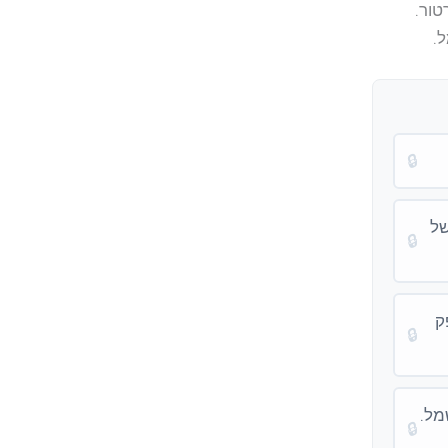
🔒
של
🔒
ק
🔒
מל.
🔒