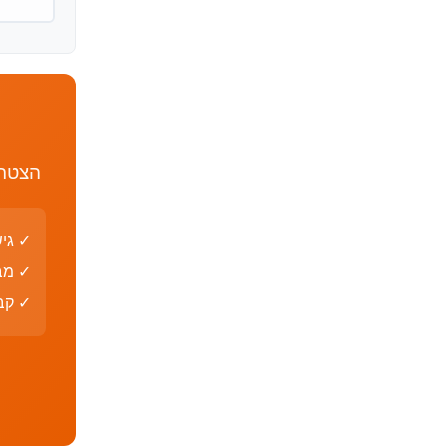
הצטרף
✓ גי
✓ מב
✓ קבצי PDF עם פת