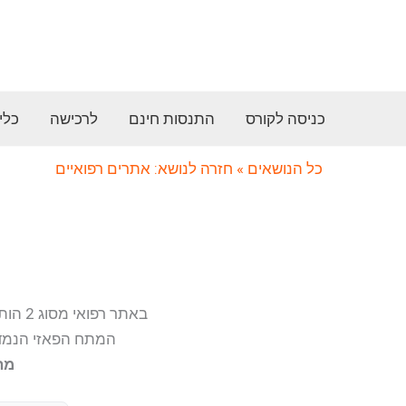
ילוג
תוכן
כניסה לקורס
התנסות חינם
לרכישה
כלי
כל הנושאים
» חזרה לנושא: אתרים רפואיים
באתר רפואי מסוג 2 הותקן בלוח החשמל של חדרי הניתוח מפסק מחלף אוטומטי לאספקה באמצעות שני קווי זינה.
המתח הפאזי הנמדד בקו הפעיל עומד על 198V 
מה