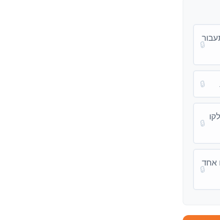
יות, הזינה תעבור
🔒
🔒
קו
🔒
של קו אחד
🔒