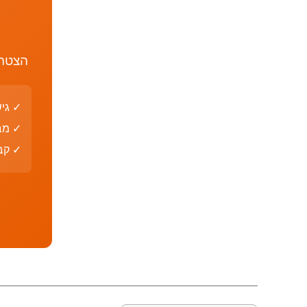
הצטרף
✓ גי
✓ מב
✓ קבצי PDF עם פת