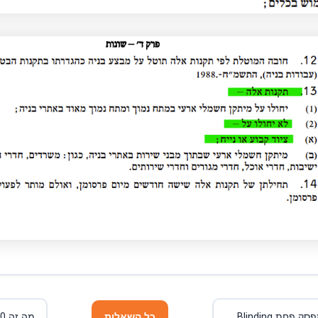
סינוור מפסק מגן/ מפסק פחת RCD Blinding
כל השאלות
מה זה FE180? מה זה E90?