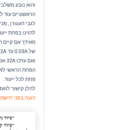
והוא נובע משלבי
הראשוניים עוד ל
לגבי העגורן , מכ
להזינו בפחת ייעודי 0.3A או 0.5A אבל זו החמרה. אני אישית מקפיד מאוד 
מאידך אם קיים ח
של 0.03A עד 32A חד פאזי
ואם ערכו 32A אמפר תלת פאזי ומעלה תהייה הגנתו 0.5A
הפחת הראשי לא י
פחת לכל ייעוד.
להלן קישור לווע
הגנה בפני חישמו